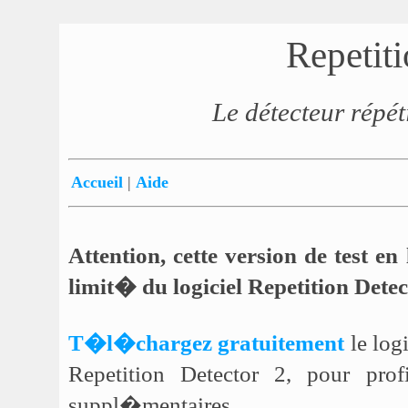
Repetit
Le détecteur répéti
Accueil
|
Aide
Attention, cette version de test e
limit� du logiciel Repetition Detec
T�l�chargez gratuitement
le log
Repetition Detector 2, pour pro
suppl�mentaires.